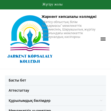
Жүгіру жолы
Жаркент көпсалалы колледжі
"Жетісу облыстық білім
басқармасы" мемлекеттік
мекемесінің, Шаруашылық жүргізу
құқығындағы мемлекеттік
коммуналдық кәсіпорны
Басты бет
Аттестаттау
Құрылымдық бөлімдер
Мемлекеттік қызметтер