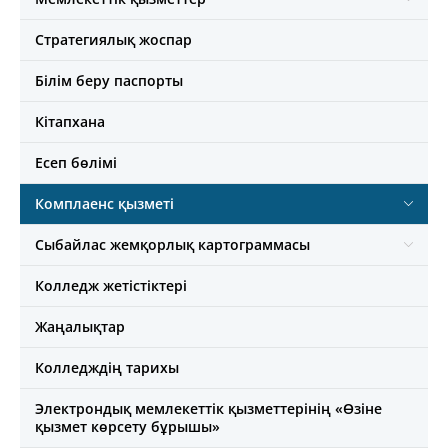
Стратегиялық жоспар
Білім беру паспорты
Кітапхана
Есеп бөлімі
Комплаенс қызметі
Сыбайлас жемқорлық картограммасы
Колледж жетістіктері
Жаңалықтар
Колледждің тарихы
Электрондық мемлекеттік қызметтерінің «Өзіне
қызмет көрсету бұрышы»