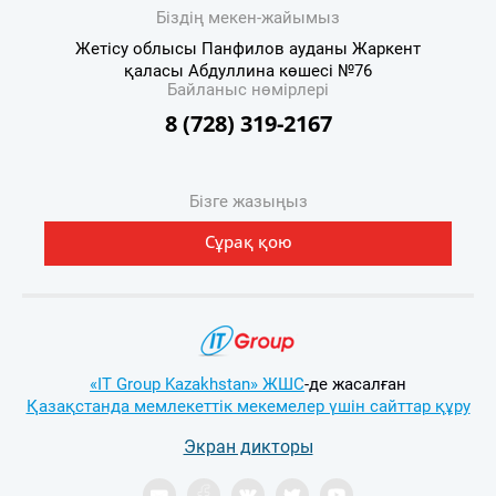
Біздің мекен-жайымыз
Жетісу облысы Панфилов ауданы Жаркент
қаласы Абдуллина көшесі №76
Байланыс нөмірлері
8 (728) 319-2167
Бізге жазыңыз
Сұрақ қою
«IT Group Kazakhstan» ЖШС
-де жасалған
Қазақстанда мемлекеттік мекемелер үшін сайттар құру
Экран дикторы